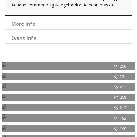
Aenean commodo ligula eget dolor. Aenean massa.
More Info
Event Info
250
Portfolio Video Post
231
Audio Portfolio Post
211
Image Slideshow Portfolio Post
208
Post With Left Sidebar
212
Proin lacinia odio
193
Curabitur at eros ligula
190
Ut viverra nunc ac