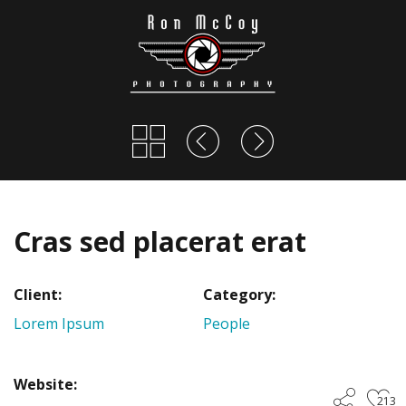
Cras sed placerat erat
Client:
Category:
Lorem Ipsum
People
Website:
213