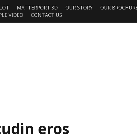
ILOT
MATTERPORT 3D
OUR STORY
OUR BROCHUR
PLE VIDEO
CONTACT US
tudin eros