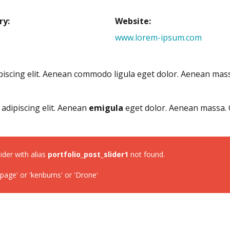
ry:
Website:
www.lorem-ipsum.com
ipiscing elit. Aenean commodo ligula eget dolor. Aenean ma
adipiscing elit. Aenean
emigula
eget dolor. Aenean massa. 
lider with alias
portfolio_post_slider1
not found.
ge' or 'kenburns' or 'Drone'