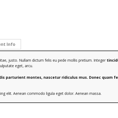
ent Info
itae, justo. Nullam dictum felis eu pede mollis pretium. Integer
tinci
vulputate eget, arcu.
s parturient montes, nascetur ridiculus mus. Donec quam feli
cing elit. Aenean commodo ligula eget dolor. Aenean massa.