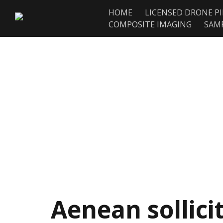
HOME
LICENSED DRONE P
COMPOSITE IMAGING
SAM
Aenean sollici